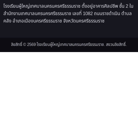
โรงเรียนผู้ใหญ่เทศบาลนครนครศรีธรรมราช ตั้งอยู่อาคารศิลปชีพ ชั้น 2 ใน
สำนักงานเทศบาลนครนครศรีธรรมราช เลขที่ 1082 ถนนราชดำเนิน ตำบล
คลัง อำเภอเมืองนครศรีธรรมราช จังหวัดนครศรีธรรมราช
ลิขสิทธิ์ © 2569 โรงเรียนผู้ใหญ่เทศบาลนครนครศรีธรรมราช. สงวนลิขสิทธิ์.