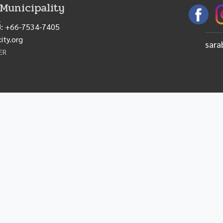
unicipality
:
+66-7534-7405
ty.org
sara
ER