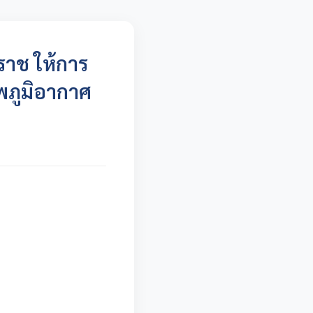
าช ให้การ
พภูมิอากาศ